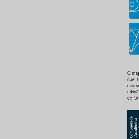
O map
que f
devem
missã
de fut