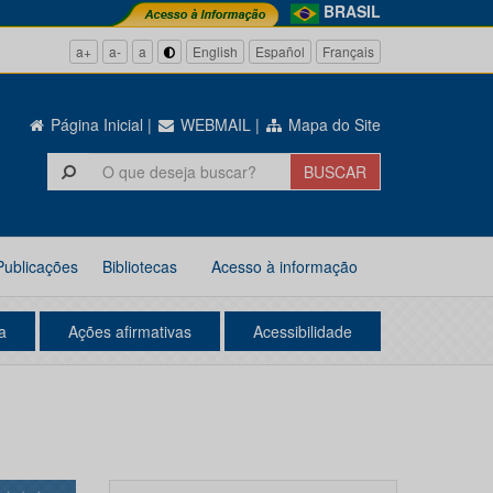
BRASIL
a+
a-
a
English
Español
Français
Página Inicial
|
WEBMAIL
|
Mapa do Site
Publicações
Bibliotecas
Acesso à informação
a
Ações afirmativas
Acessibilidade