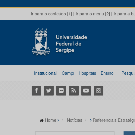
Ir para o conteúdo [1]
|
Ir para o menu [2]
|
Ir para a b
Institucional
Campi
Hospitais
Ensino
Pesqui
Facebook
Twitter
Flickr
RSS
Youtube
Instagram
Home
Notícias
Referenciais Estratég